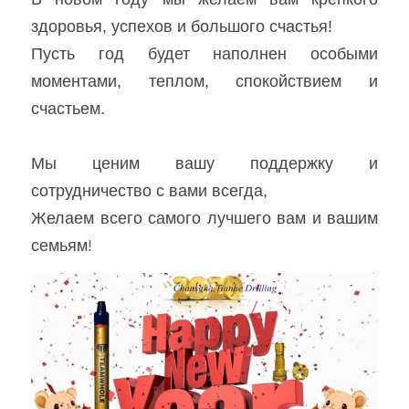
здоровья, успехов и большого счастья!
Установки с верхним ударником
English
Пусть год будет наполнен особыми 
Другая продукция
моментами, теплом, спокойствием и 
Español
счастьем.
Мы ценим вашу поддержку и 
сотрудничество с вами всегда,
Желаем всего самого лучшего вам и вашим 
семьям
!