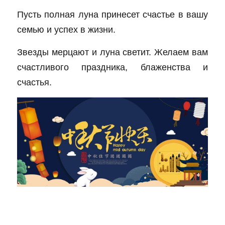
Пусть полная луна принесет счастье в вашу 
Установки с верхним ударником
English
семью и успех в жизни.
Другая продукция
Español
Звезды мерцают и луна светит. Желаем вам 
счастливого праздника, блаженства и 
счастья.