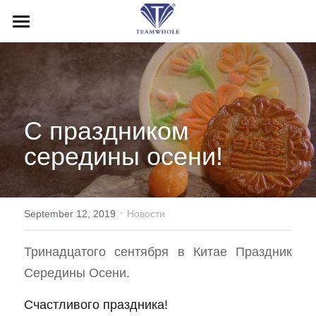
ДОМ
О НАС
ПРОДУКЦИЯ
С праздником 
УСЛУГИ
Буровые молоты
середины осени!
Буровые насадки
НОВОСТИ
Послепродажное обслуживание
Бурильные трубы
Заявки
·
СВЯЗАТЬСЯ С НАМИ
September 12, 2019
Новости
Буровые обсадные системы
Блог
Search
Тринадцатого сентября в Китае Праздник 
Середины Осени.
Инструменты обратной циркуляции
Выставка
Русский
Счастливого праздника! 
Буровая установка
Русский