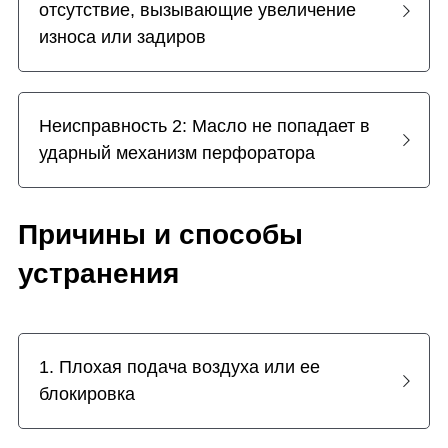
отсутствие, вызывающие увеличение 
износа или задиров
Установки с верхним ударником
English
Другая продукция
Español
Неисправность 2: Масло не попадает в 
ударный механизм перфоратора
Причины и способы 
устранения
1. Плохая подача воздуха или ее 
блокировка