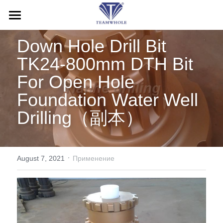
ДОМ
Down Hole Drill Bit 
О НАС
TK24-800mm DTH Bit 
For Open Hole 
ПРОДУКЦИЯ
Foundation Water Well 
УСЛУГИ
Буровые молоты
Drilling（副本）
Буровые насадки
НОВОСТИ
Послепродажное обслуживание
Бурильные трубы
Заявки
СВЯЗАТЬСЯ С НАМИ
·
August 7, 2021
Применение
Буровые обсадные системы
Блог
Search
Инструменты обратной циркуляции
Выставка
Русский
Буровая установка
Русский