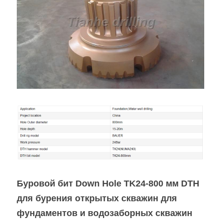
Установки с верхним ударником
English
Другая продукция
Español
Буровой бит Down Hole TK24-800 мм DTH 
для бурения открытых скважин для 
фундаментов и водозаборных скважин