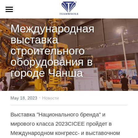
ДОМ
Международная 
О НАС
выставка 
строительного 
ПРОДУКЦИЯ
оборудования в 
УСЛУГИ
Буровые молоты
городе Чанша
Буровые насадки
НОВОСТИ
Послепродажное обслуживание
Бурильные трубы
Заявки
СВЯЗАТЬСЯ С НАМИ
·
May 18, 2023
Новости
Буровые обсадные системы
Блог
Search
Выставка "Национального бренда" и 
Инструменты обратной циркуляции
Выставка
Русский
мирового класса 2023CICEE пройдет в 
Международном конгресс- и выставочном 
Буровая установка
Русский