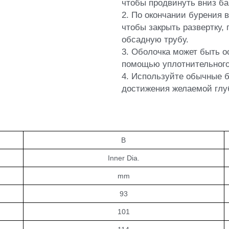
B
Inner Dia.
mm
93
101
114
127
149
159
163
173