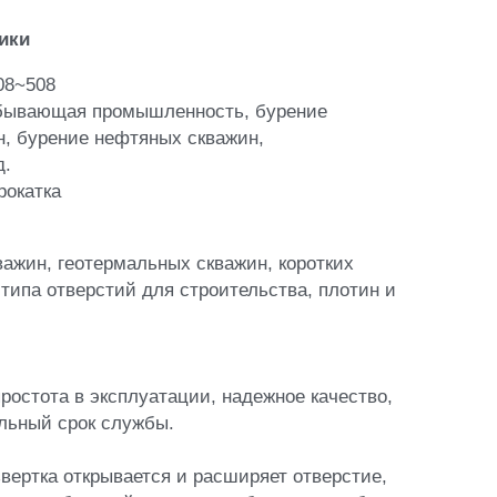
ажин, геотермальных скважин, коротких 
типа отверстий для строительства, плотин и 
ростота в эксплуатации, надежное качество, 
льный срок службы.  
вертка открывается и расширяет отверстие, 
шмак обсадной колонны и обсадную трубу. 
в перекрывающем слое сохраните вращение, 
после чего сборку можно вытащить через 
ставлена в отверстии или извлечена с 
 материала.
уровые инструменты для бурения и 
бины.