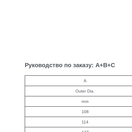
Руководство по заказу: A+B+C
A
Outer Dia.
mm
108
114
127
146
168
178
183
193