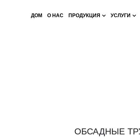
ДОМ
О НАС
ПРОДУКЦИЯ
УСЛУГИ
ОБСАДНЫЕ ТР
Технические характерис
Наружный диаметр: 10
Применение: горнодо
водозаборных скважин
машиностроение и т. д
Технология: горячая п