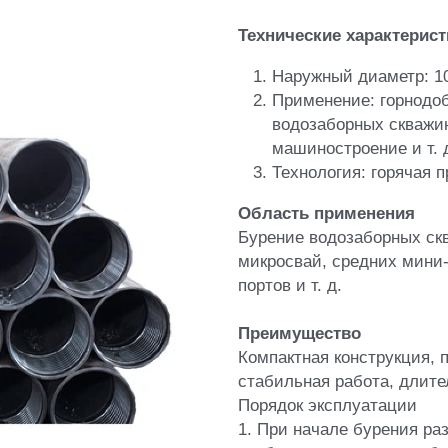
Область применения 
Бурение водозаборных скв
микросвай, средних мини-
портов и т. д.
Преимущество
Компактная конструкция, п
стабильная работа, длите
Порядок эксплуатации 
1. При начале бурения раз
чтобы продвинуть вниз ба
2. По окончании бурения 
чтобы закрыть развертку, 
обсадную трубу. 
3. Оболочка может быть о
помощью уплотнительного
4. Используйте обычные б
достижения желаемой глу