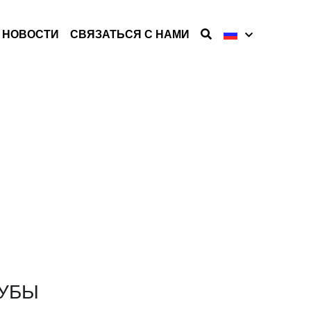
НОВОСТИ
СВЯЗАТЬСЯ С НАМИ
УБЫ
тики
8~508  
бывающая промышленность, бурение 
, бурение нефтяных скважин, 
.  
рокатка 